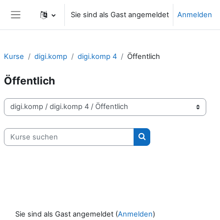
Zum Hauptinhalt
Sie sind als Gast angemeldet
Anmelden
Website-Übersicht
Kurse
digi.komp
digi.komp 4
Öffentlich
Öffentlich
Kursbereiche
Kurse suchen
Kurse suchen
Sie sind als Gast angemeldet (
Anmelden
)