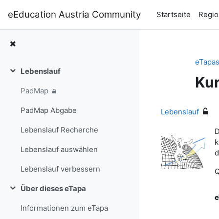
Zum Hauptinhalt
eEducation Austria Community
Startseite
Regio
eTapa
Lebenslauf
Einklappen
Kur
PadMap
PadMap Abgabe
Lebenslauf
Lebenslauf Recherche
D
k
Lebenslauf auswählen
d
Lebenslauf verbessern
Q
Über dieses eTapa
Einklappen
e
Informationen zum eTapa