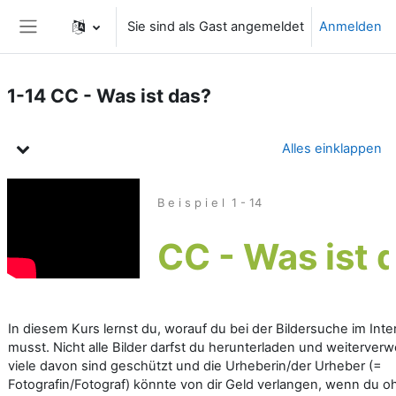
Zum Hauptinhalt
Sie sind als Gast angemeldet
Anmelden
Website-Übersicht
1-14 CC - Was ist das?
Kursthemen
Alles einklappen
B e i s p i e l 1 - 14
CC - Was ist 
In diesem Kurs lernst du, worauf du bei der Bildersuche im Int
musst. Nicht alle Bilder darfst du herunterladen und weiterver
viele davon sind geschützt und die Urheberin/der Urheber (=
Fotografin/Fotograf) könnte von dir Geld verlangen, wenn du o