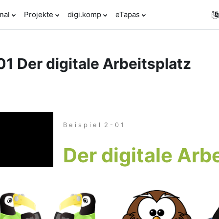
nal
Projekte
digi.komp
eTapas
01 Der digitale Arbeitsplatz
rsthemen
B e i s p i e l 2 - 0 1
Der digitale Arb