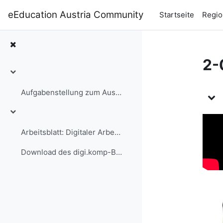
Zum Hauptinhalt
eEducation Austria Community
Startseite
Regio
2-
Einklappen
Ku
Aufgabenstellung zum Ausdrucken
Einklappen
Arbeitsblatt: Digitaler Arbeitsplatz
Download des digi.komp-Beispiels als Moodle-Kurssicherung