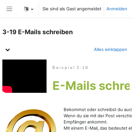
Zum Hauptinhalt
Sie sind als Gast angemeldet
Anmelden
Website-Übersicht
3-19 E-Mails schreiben
Kursthemen
Alles einklappen
B e i s p i e l 3 - 1 9
E-Mails schre
Bekommst oder schreibst du auch
Wenn du sie mit der Post verschic
Empfänger ankommt.
Mit einem E-Mail, das bedeutet el