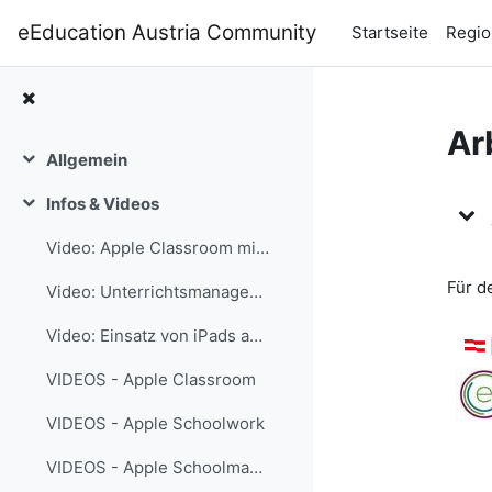
Zum Hauptinhalt
eEducation Austria Community
Startseite
Regio
Ar
Allgemein
Einklappen
Ku
Infos & Videos
Einklappen
Video: Apple Classroom mit Ingo Stein
Für d
Video: Unterrichtsmanagement mit der Classroom App
Video: Einsatz von iPads an österreichischen Schulen
VIDEOS - Apple Classroom
VIDEOS - Apple Schoolwork
VIDEOS - Apple Schoolmanager Anmeldung