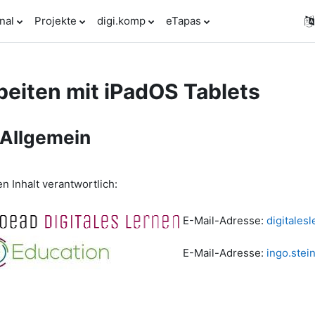
nal
Projekte
digi.komp
eTapas
beiten mit iPadOS Tablets
rsthemen
Allgemein
en Inhalt verantwortlich:
E-Mail-Adresse:
digitales
E-Mail-Adresse:
ingo.stei