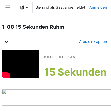
Zum Hauptinhalt
Sie sind als Gast angemeldet
Anmelden
Website-Übersicht
1-08 15 Sekunden Ruhm
Kursthemen
Alles einklappen
B e i s p i e l 1 - 0 8
15 Sekunden