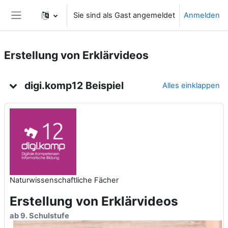
Zum Hauptinhalt
Sie sind als Gast angemeldet
Anmelden
Website-Übersicht
Erstellung von Erklärvideos
Kursthemen
digi.komp12 Beispiel
Alles einklappen
Naturwissenschaftliche Fächer
Erstellung von Erklärvideos
ab 9. Schulstufe