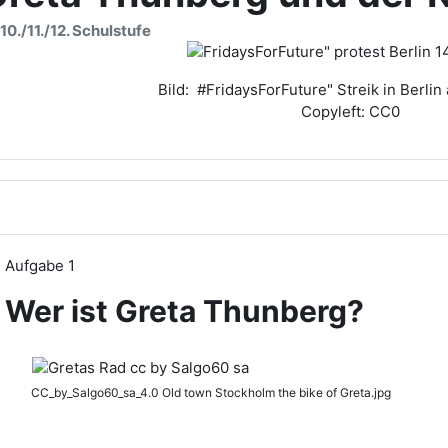
/10./11./12. Schulstufe
Bild: #FridaysForFuture" Streik
in Berlin
Copyleft: CC0
Aufgabe 1
Wer ist Greta Thunberg?
CC_by_Salgo60_sa_4.0 Old town Stockholm the bike of Greta.jpg