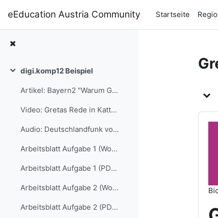
Zum Hauptinhalt
eEducation Austria Community
Startseite
Regio
Gr
digi.komp12 Beispiel
Einklappen
Ku
Artikel: Bayern2 "Warum Greta Thunberg das coolste Mädchen seit Lisa Simpson ist"
Video: Gretas Rede in Kattowitz 12/2018 (mit dt. Übersetzung)
Audio: Deutschlandfunk vom 17.12.2018 in "Information am Morgen"
Arbeitsblatt Aufgabe 1 (Word-Format)
Arbeitsblatt Aufgabe 1 (PDF-Version)
Arbeitsblatt Aufgabe 2 (Word-Format)
Bi
Arbeitsblatt Aufgabe 2 (PDF-Version)
G