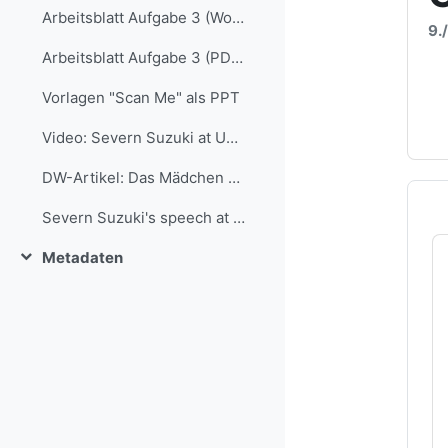
Arbeitsblatt Aufgabe 3 (Word-Format)
9.
Arbeitsblatt Aufgabe 3 (PDF-Version)
Vorlagen "Scan Me" als PPT
Video: Severn Suzuki at UN Earth Summit 1992 (dt. UT)
DW-Artikel: Das Mädchen von Rio blickt zurück
Severn Suzuki's speech at Rio+20
Metadaten
Einklappen