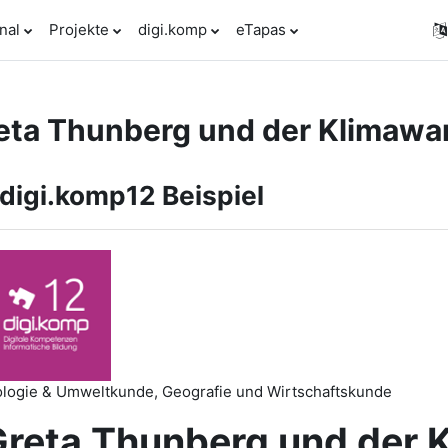
nal
Projekte
digi.komp
eTapas
eta Thunberg und der Klimawa
rsthemen
digi.komp12 Beispiel
ologie & Umweltkunde, Geografie und Wirtschaftskunde
reta Thunberg und der 