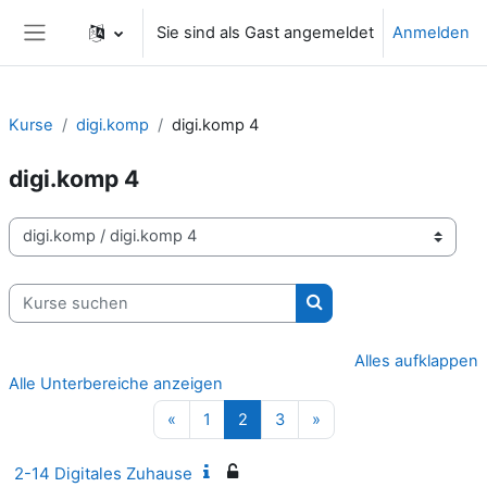
Zum Hauptinhalt
Sie sind als Gast angemeldet
Anmelden
Website-Übersicht
Kurse
digi.komp
digi.komp 4
digi.komp 4
Kursbereiche
Kurse suchen
Kurse suchen
Alles aufklappen
Alle Unterbereiche anzeigen
Vorherige Seite
Seite 1
Seite 2
Seite 3
Nächste Seite
«
1
2
3
»
2-14 Digitales Zuhause